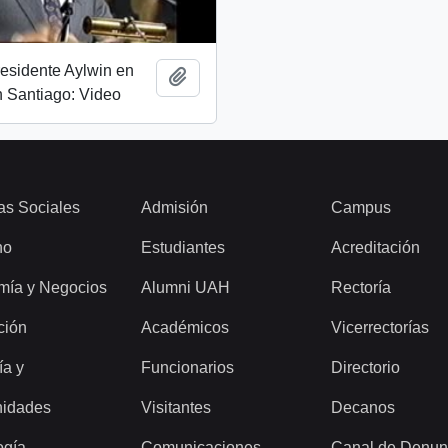
esidente Aylwin en
Añadir al portapapeles
 Santiago: Video
as Sociales
Admisión
Campus
ho
Estudiantes
Acreditación
mía y Negocios
Alumni UAH
Rectoría
ción
Académicos
Vicerrectorías
ía y
Funcionarios
Directorio
idades
Visitantes
Decanos
ogía
Comunicaciones
Canal de Denun