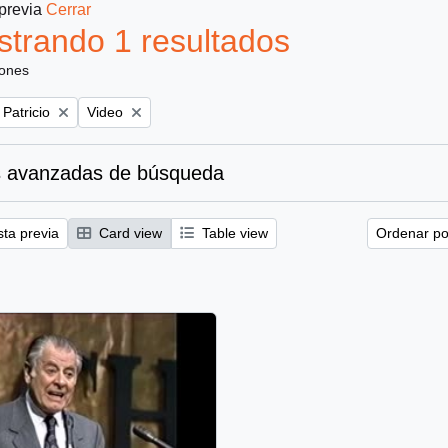
 previa
Cerrar
trando 1 resultados
iones
Remove filter:
 Patricio
Video
 avanzadas de búsqueda
sta previa
Card view
Table view
Ordenar por