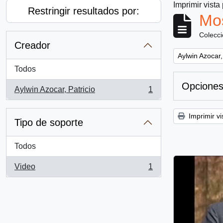
Imprimir vista
Restringir resultados por:
Mos
Colecc
Creador
Remove filter:
Aylwin Azocar,
Todos
Opciones
Aylwin Azocar, Patricio
1
, 1 resultados
Imprimir vi
Tipo de soporte
Todos
Video
1
, 1 resultados