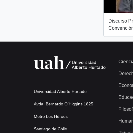
Discurso Pr
Convención
Cienci
Derec
Econo
Universidad Alberto Hurtado
Educa
Avda. Bernardo O’Higgins 1825
Filosof
Metro Los Héroes
Human
Santiago de Chile
Psicol