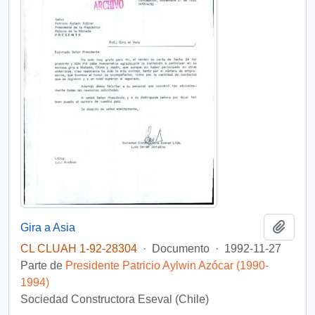
Añadi
Gira a Asia
CL CLUAH 1-92-28304
·
Documento
·
1992-11-27
Parte de
Presidente Patricio Aylwin Azócar (1990-
1994)
Sociedad Constructora Eseval (Chile)