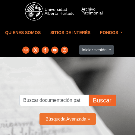
Skip to main content
QUIENES SOMOS
SITIOS DE INTERÉS
FONDOS
Iniciar sesión
Buscar
Búsqueda Avanzada »