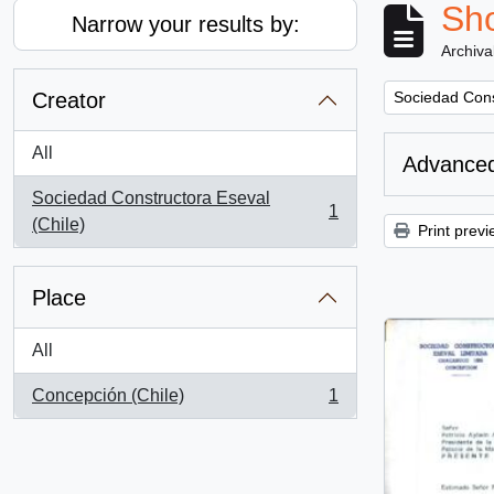
Sho
Narrow your results by:
Archiva
Remove filter:
Creator
Sociedad Cons
All
Advanced
Sociedad Constructora Eseval
1
, 1 results
(Chile)
Print previ
Place
All
Concepción (Chile)
1
, 1 results