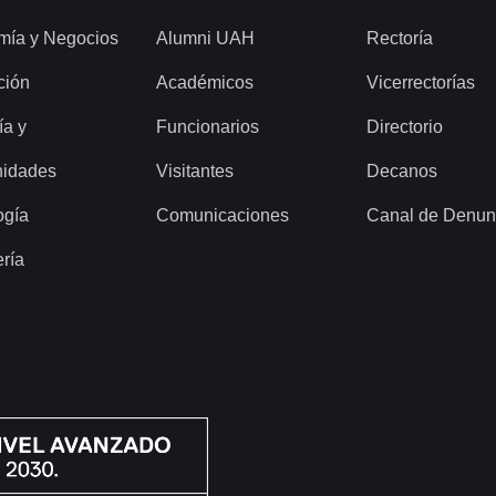
mía y Negocios
Alumni UAH
Rectoría
ción
Académicos
Vicerrectorías
ía y
Funcionarios
Directorio
idades
Visitantes
Decanos
ogía
Comunicaciones
Canal de Denun
ería