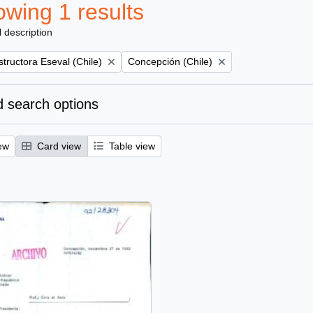
wing 1 results
l description
Remove filter:
tructora Eseval (Chile)
Concepción (Chile)
 search options
ew
Card view
Table view