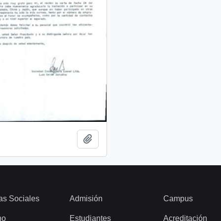
Add to clipboard
as Sociales
Admisión
Campus
ho
Estudiantes
Acreditación