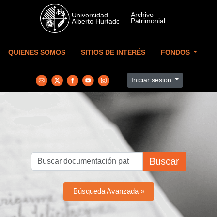
Skip to main content
QUIENES SOMOS
SITIOS DE INTERÉS
FONDOS
Iniciar sesión
Buscar
Búsqueda Avanzada »