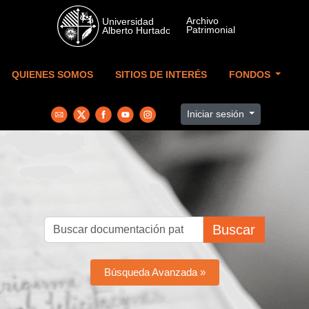
Skip to main content
QUIENES SOMOS
SITIOS DE INTERÉS
FONDOS
Iniciar sesión
Buscar
Búsqueda Avanzada »