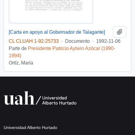
Añadi
[Carta en apoyo al Gobernador de Talagante]
CL CLUAH 1-92-25733
·
Documento
·
1992-11-06
Parte de
Presidente Patricio Aylwin Azócar (1990-
1994)
Ortíz, María
Universidad Alberto Hurtado