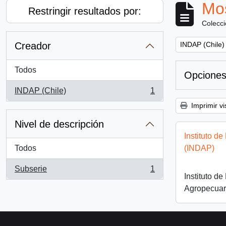
Mos
Restringir resultados por:
Colecc
Remove filter:
Creador
INDAP (Chile)
Todos
Opciones
INDAP (Chile)
1
, 1 resultados
Imprimir vi
Nivel de descripción
Instituto d
Todos
(INDAP)
Subserie
1
, 1 resultados
Instituto de
Agropecuar