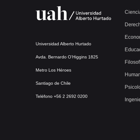
Cienci
Derec
Econo
Universidad Alberto Hurtado
Educa
Avda. Bernardo O’Higgins 1825
Filosof
Metro Los Héroes
Human
Santiago de Chile
Psicol
Teléfono +56 2 2692 0200
Ingeni