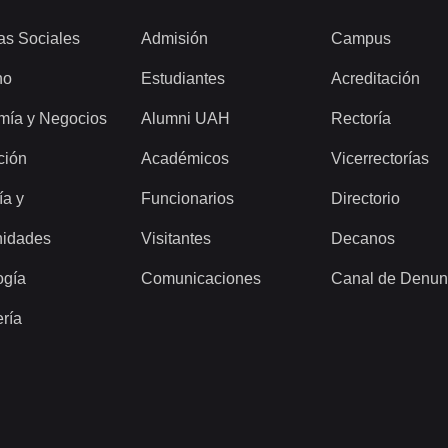
as Sociales
Admisión
Campus
ho
Estudiantes
Acreditación
mía y Negocios
Alumni UAH
Rectoría
ción
Académicos
Vicerrectorías
ía y
Funcionarios
Directorio
idades
Visitantes
Decanos
ogía
Comunicaciones
Canal de Denun
ería