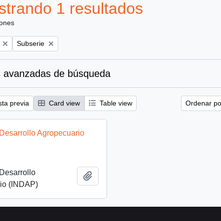
trando 1 resultados
iones
Remove filter:
Subserie
 avanzadas de búsqueda
sta previa
Card view
Table view
Ordenar por
e Desarrollo Agropecuario
 Desarrollo
Añadir al portapapeles
io (INDAP)