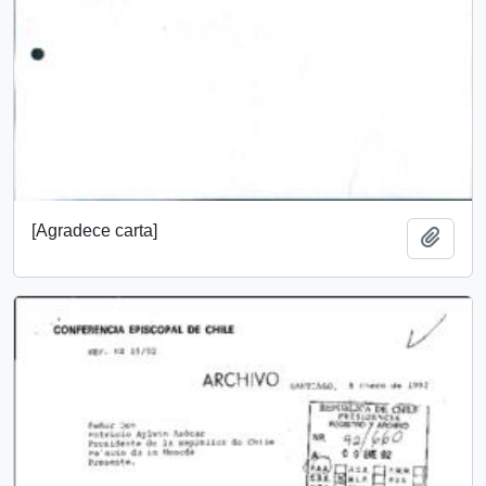
[Agradece carta]
Añadi