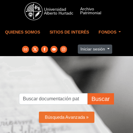
Skip to main content
QUIENES SOMOS
SITIOS DE INTERÉS
FONDOS
Iniciar sesión
Buscar
Búsqueda Avanzada »