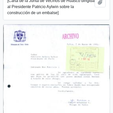
[Carta de la Junta de Vecinos de Huasco dirigida
Añadi
al Presidente Patricio Aylwin sobre la
construcción de un embalse]