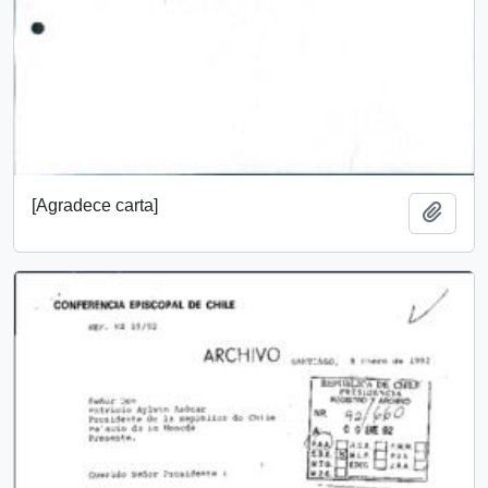
[Agradece carta]
Añadi