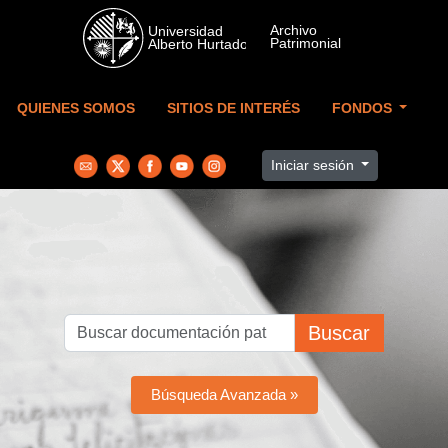
Skip to main content
QUIENES SOMOS
SITIOS DE INTERÉS
FONDOS
Iniciar sesión
Buscar
Búsqueda Avanzada »