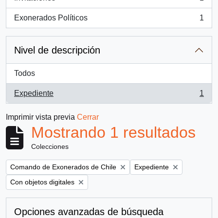
, 1 resultados
Exonerados Políticos
1
, 1 resultados
Nivel de descripción
Todos
Expediente
1
, 1 resultados
Imprimir vista previa
Cerrar
Mostrando 1 resultados
Colecciones
Remove filter:
Remove filter:
Comando de Exonerados de Chile
Expediente
Remove filter:
Con objetos digitales
Opciones avanzadas de búsqueda