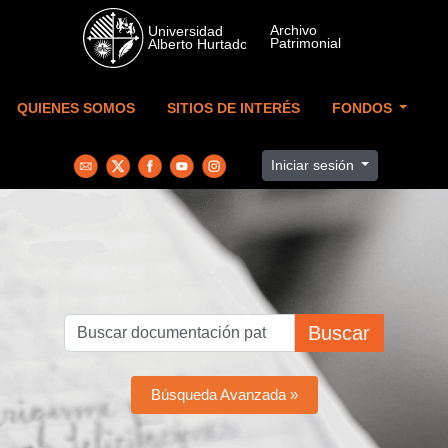
Skip to main content
QUIENES SOMOS
SITIOS DE INTERÉS
FONDOS
Iniciar sesión
Buscar
Búsqueda Avanzada »