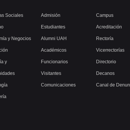
as Sociales
Admisión
Campus
ho
Estudiantes
Acreditación
mía y Negocios
Alumni UAH
Rectoría
ción
Académicos
Vicerrectorías
ía y
Funcionarios
Directorio
idades
Visitantes
Decanos
ogía
Comunicaciones
Canal de Denun
ería