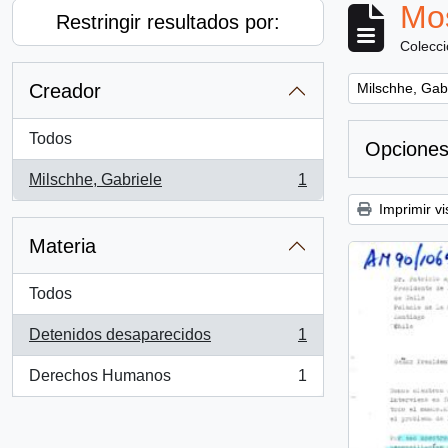
Mos
Restringir resultados por:
Colecc
Remove filter:
Creador
Milschhe, Gab
Todos
Opciones
Milschhe, Gabriele
1
, 1 resultados
Imprimir vi
Materia
Todos
Detenidos desaparecidos
1
, 1 resultados
Derechos Humanos
1
, 1 resultados