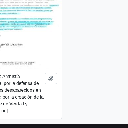
e Amnistía
Añadir al portapapeles
al por la defensa de
os desaparecidos en
ta por la creación de la
e de Verdad y
ión]