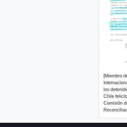
[Miembro d
Internacion
los detenid
Chile felici
Comisión d
Reconciliac