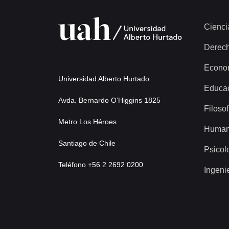
Cienci
Derec
Econo
Universidad Alberto Hurtado
Educa
Avda. Bernardo O’Higgins 1825
Filosof
Metro Los Héroes
Human
Santiago de Chile
Psicol
Teléfono +56 2 2692 0200
Ingeni