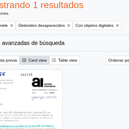
trando 1 resultados
iones
Remove filter:
Remove filter:
riele
Detenidos desaparecidos
Con objetos digitales
 avanzadas de búsqueda
sta previa
Card view
Table view
Ordenar por