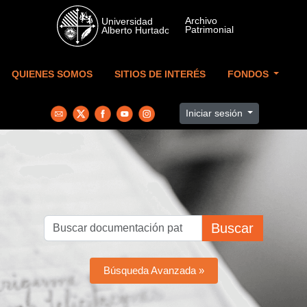
Skip to main content
QUIENES SOMOS
SITIOS DE INTERÉS
FONDOS
Iniciar sesión
Buscar
Búsqueda Avanzada »