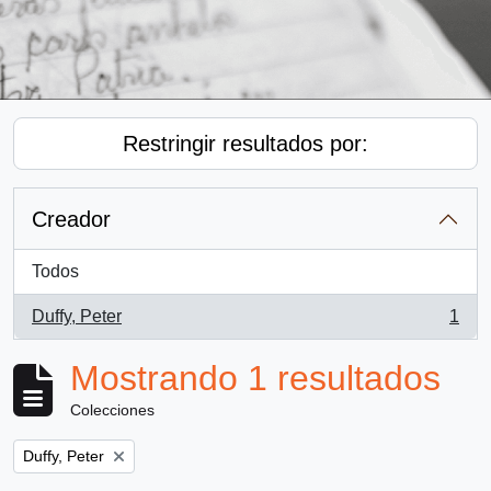
Restringir resultados por:
Creador
Todos
Duffy, Peter
1
, 1 resultados
Mostrando 1 resultados
Colecciones
Remove filter:
Duffy, Peter