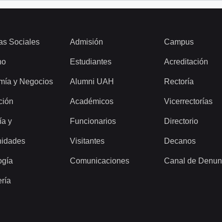
as Sociales
Admisión
Campus
ho
Estudiantes
Acreditación
mía y Negocios
Alumni UAH
Rectoría
ción
Académicos
Vicerrectorías
ía y
Funcionarios
Directorio
idades
Visitantes
Decanos
ogía
Comunicaciones
Canal de Denun
ería