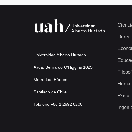
Cienci
Derec
Econo
Universidad Alberto Hurtado
Educa
Avda. Bernardo O’Higgins 1825
Filosof
Metro Los Héroes
Human
Santiago de Chile
Psicol
Teléfono +56 2 2692 0200
Ingeni