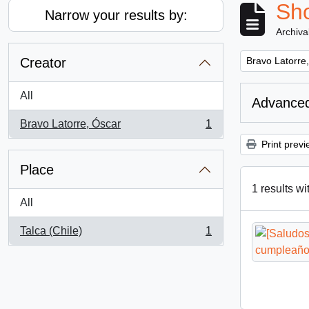
Sho
Narrow your results by:
Archiva
Remove filter:
Creator
Bravo Latorre
All
Advanced
Bravo Latorre, Óscar
1
, 1 results
Print previ
Place
1 results wi
All
Talca (Chile)
1
, 1 results