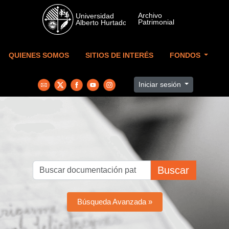
Skip to main content
QUIENES SOMOS
SITIOS DE INTERÉS
FONDOS
Iniciar sesión
Buscar
Búsqueda Avanzada »