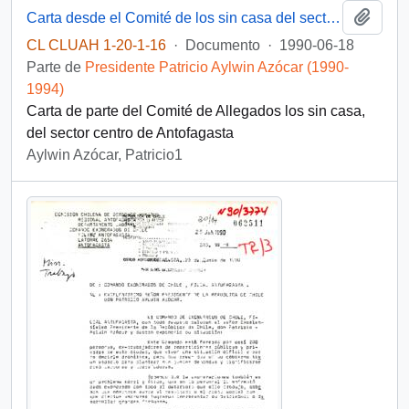
Añadi
Carta desde el Comité de los sin casa del sector centro de Antofagasta, dirigida al sr. Presidente de la República Patricio Aylwin Azócar
CL CLUAH 1-20-1-16
·
Documento
·
1990-06-18
Parte de
Presidente Patricio Aylwin Azócar (1990-
1994)
Carta de parte del Comité de Allegados los sin casa,
del sector centro de Antofagasta
Aylwin Azócar, Patricio1