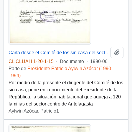
Añadi
Carta desde el Comité de los sin casa del sector centro de Antofagasta, dirigida al Excelentísimo, sr. Patricio Aylwin Azócar, Presidente de la República
CL CLUAH 1-20-1-15
·
Documento
·
1990-06
Parte de
Presidente Patricio Aylwin Azócar (1990-
1994)
Por medio de la presente el dirigente del Comité de los
sin casa, pone en conocimiento del Presidente de la
República, la situación habitacional que aqueja a 120
familias del sector centro de Antofagasta
Aylwin Azócar, Patricio1