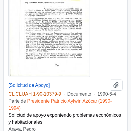
Añadi
[Solicitud de Apoyo]
CL CLUAH 1-90-10379-9
·
Documento
·
1990-6-4
Parte de
Presidente Patricio Aylwin Azócar (1990-
1994)
Solictud de apoyo exponiendo problemas económicos
y habitacionales.
Araya, Pedro