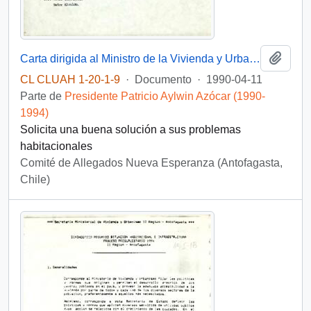
Añadi
Carta dirigida al Ministro de la Vivienda y Urbanismo, sr. Alberto Etchegaray, desde el Comité de Allegados Nueva Esperanza, sector Bonilla, Antofagasta, de su Presidenta, sra. Inés Espinoza, de su Tesorera, sra. Tania Rivera y la delegada, sra. Ramona Álvarez
CL CLUAH 1-20-1-9
·
Documento
·
1990-04-11
Parte de
Presidente Patricio Aylwin Azócar (1990-
1994)
Solicita una buena solución a sus problemas
habitacionales
Comité de Allegados Nueva Esperanza (Antofagasta,
Chile)