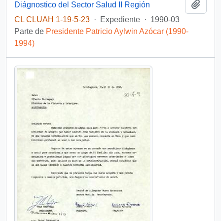
Añadi
Diágnostico del Sector Salud II Región
CL CLUAH 1-19-5-23
·
Expediente
·
1990-03
Parte de
Presidente Patricio Aylwin Azócar (1990-
1994)