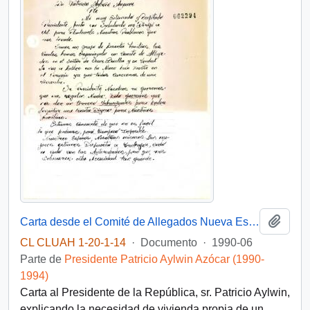
Añadi
Carta desde el Comité de Allegados Nueva Esperanza, Sector Bonilla, Antofagasta, dirigida al Presidente de la República Don Patricio Aylwin Azócar
CL CLUAH 1-20-1-14
·
Documento
·
1990-06
Parte de
Presidente Patricio Aylwin Azócar (1990-
1994)
Carta al Presidente de la República, sr. Patricio Aylwin,
explicando la necesidad de vivienda propia de un