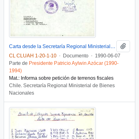
Añadi
Carta desde la Secretaría Regional Ministerial de Bienes Nacionales de la II Región de Antofagasta, de parte de su secretario (S), sr. Luis López López, dirigida al Comité de Allegados Población Oscar Bonilla, Antofagasta
CL CLUAH 1-20-1-10
·
Documento
·
1990-06-07
Parte de
Presidente Patricio Aylwin Azócar (1990-
1994)
Mat.: Informa sobre petición de terrenos fiscales
Chile. Secretaría Regional Ministerial de Bienes
Nacionales