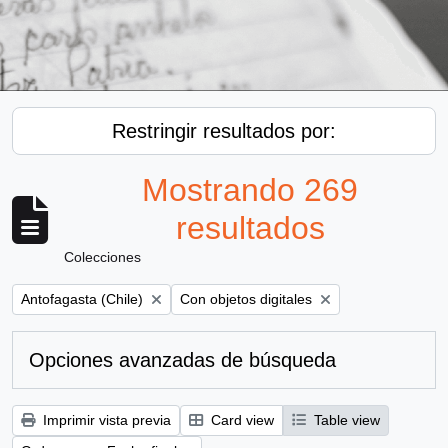
Restringir resultados por:
Mostrando 269
resultados
Colecciones
Remove filter:
Remove filter:
Antofagasta (Chile)
Con objetos digitales
Opciones avanzadas de búsqueda
Imprimir vista previa
Card view
Table view