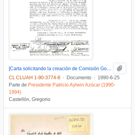
Añadi
[Carta solicitando la creación de Comisión Gobierno -Exonerados].
CL CLUAH 1-90-3774-8
·
Documento
·
1990-6-25
Parte de
Presidente Patricio Aylwin Azócar (1990-
1994)
Castellón, Gregorio