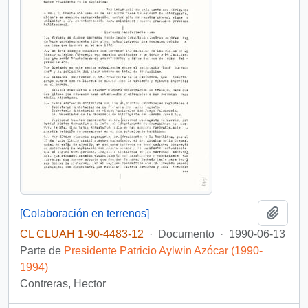
Añadi
[Colaboración en terrenos]
CL CLUAH 1-90-4483-12
·
Documento
·
1990-06-13
Parte de
Presidente Patricio Aylwin Azócar (1990-
1994)
Contreras, Hector