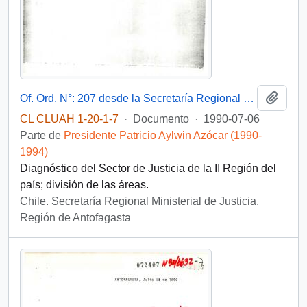
Añadi
Of. Ord. N°: 207 desde la Secretaría Regional Ministerial de Justicia Región de Antofagasta, del sr. Juan Siglic Mazzalin, Abogado, Secretario Regional Ministerial, dirigida al Intendente Regional de Antofagasta
CL CLUAH 1-20-1-7
·
Documento
·
1990-07-06
Parte de
Presidente Patricio Aylwin Azócar (1990-
1994)
Diagnóstico del Sector de Justicia de la II Región del
país; división de las áreas.
Chile. Secretaría Regional Ministerial de Justicia.
Región de Antofagasta