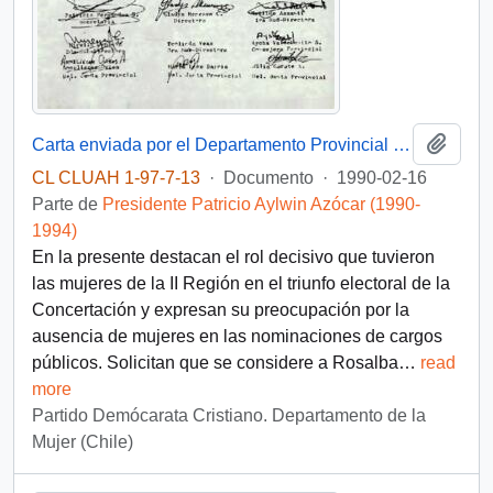
Añadi
Carta enviada por el Departamento Provincial de la Mujer de Antofagasta dirigida al Presidente electo Patricio Aylwin
CL CLUAH 1-97-7-13
·
Documento
·
1990-02-16
Parte de
Presidente Patricio Aylwin Azócar (1990-
1994)
En la presente destacan el rol decisivo que tuvieron
las mujeres de la II Región en el triunfo electoral de la
Concertación y expresan su preocupación por la
ausencia de mujeres en las nominaciones de cargos
públicos. Solicitan que se considere a Rosalba
…
read
more
Partido Demócarata Cristiano. Departamento de la
Mujer (Chile)