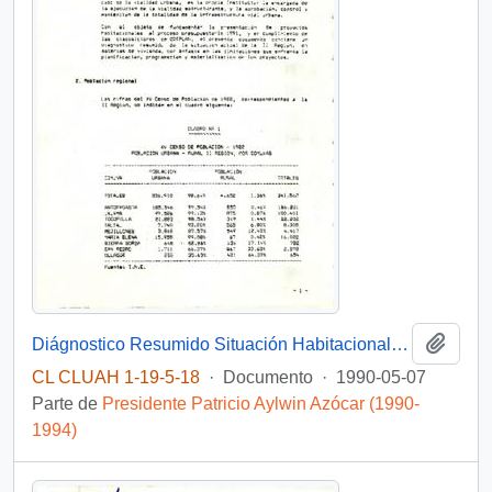
Añadi
Diágnostico Resumido Situación Habitacional e Infraestructura Proceso Presupuestario 1991 II Región- Antofagasta
CL CLUAH 1-19-5-18
·
Documento
·
1990-05-07
Parte de
Presidente Patricio Aylwin Azócar (1990-
1994)