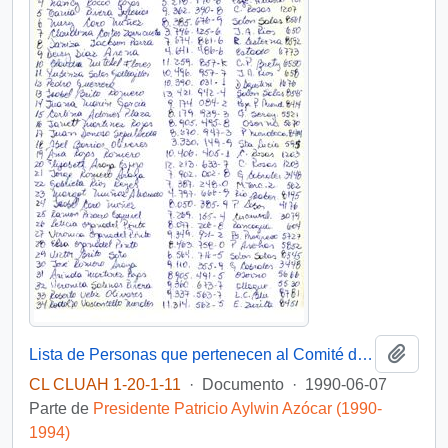
Añadi
Lista de Personas que pertenecen al Comité de Allegados Nueva Esperanza, Sector Bonilla, Antofagasta
CL CLUAH 1-20-1-11
·
Documento
·
1990-06-07
Parte de
Presidente Patricio Aylwin Azócar (1990-
1994)