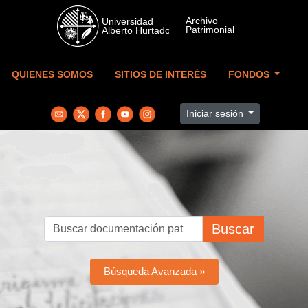
Skip to main content
QUIENES SOMOS
SITIOS DE INTERÉS
FONDOS
Iniciar sesión
Buscar
Búsqueda Avanzada »