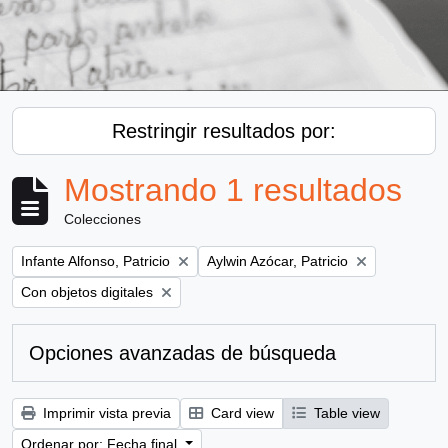
Restringir resultados por:
Mostrando 1 resultados
Colecciones
Remove filter:
Remove filter:
Infante Alfonso, Patricio
Aylwin Azócar, Patricio
Remove filter:
Con objetos digitales
Opciones avanzadas de búsqueda
Imprimir vista previa
Card view
Table view
Ordenar por: Fecha final