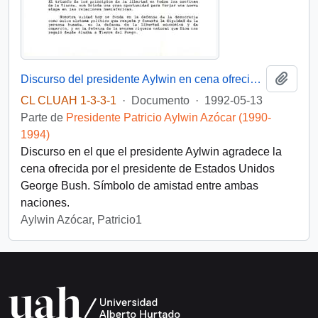
Añadi
Discurso del presidente Aylwin en cena ofrecida por el presidente de Estados Unidos, D. George Bush
CL CLUAH 1-3-3-1
·
Documento
·
1992-05-13
Parte de
Presidente Patricio Aylwin Azócar (1990-
1994)
Discurso en el que el presidente Aylwin agradece la
cena ofrecida por el presidente de Estados Unidos
George Bush. Símbolo de amistad entre ambas
naciones.
Aylwin Azócar, Patricio1