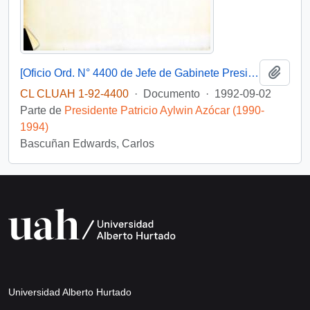
Añadi
[Oficio Ord. N° 4400 de Jefe de Gabinete Presidencial, remite copia de carta]
CL CLUAH 1-92-4400
·
Documento
·
1992-09-02
Parte de
Presidente Patricio Aylwin Azócar (1990-
1994)
Bascuñan Edwards, Carlos
Universidad Alberto Hurtado