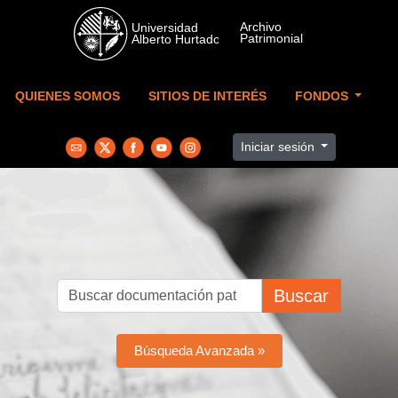
Skip to main content
QUIENES SOMOS
SITIOS DE INTERÉS
FONDOS
Iniciar sesión
Buscar
Búsqueda Avanzada »