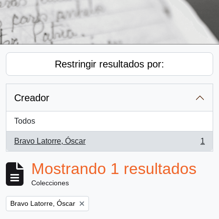
Restringir resultados por:
Creador
Todos
Bravo Latorre, Óscar
1
, 1 resultados
Mostrando 1 resultados
Colecciones
Remove filter:
Bravo Latorre, Óscar