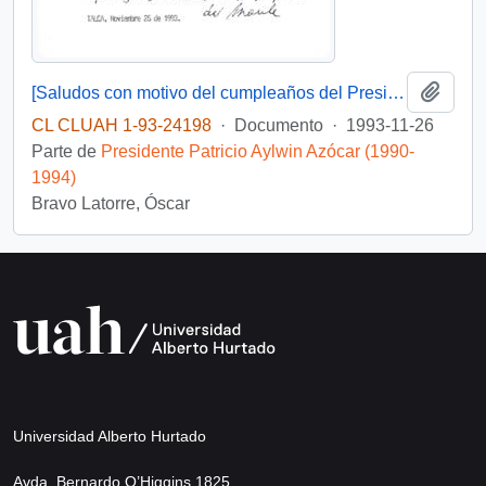
Añadi
[Saludos con motivo del cumpleaños del Presidente]
CL CLUAH 1-93-24198
·
Documento
·
1993-11-26
Parte de
Presidente Patricio Aylwin Azócar (1990-
1994)
Bravo Latorre, Óscar
Universidad Alberto Hurtado
Avda. Bernardo O’Higgins 1825