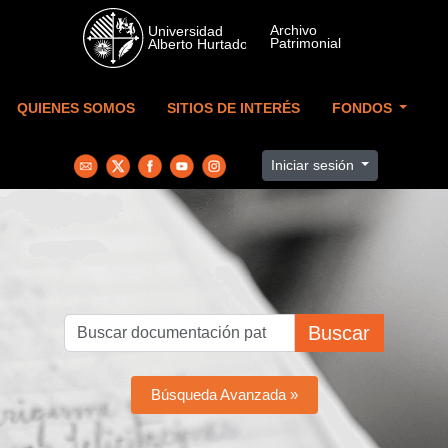
Skip to main content
QUIENES SOMOS
SITIOS DE INTERÉS
FONDOS
Iniciar sesión
Buscar
Búsqueda Avanzada »