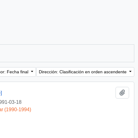
or: Fecha final
Dirección: Clasificación en orden ascendente
Añadi
]
991-03-18
ar (1990-1994)