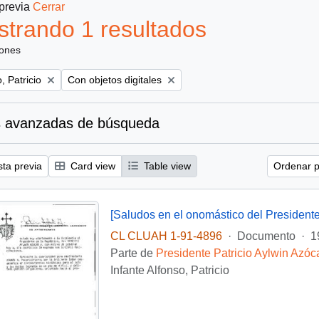
 previa
Cerrar
trando 1 resultados
iones
Remove filter:
, Patricio
Con objetos digitales
 avanzadas de búsqueda
sta previa
Card view
Table view
Ordenar p
[Saludos en el onomástico del Presidente
CL CLUAH 1-91-4896
·
Documento
·
1
Parte de
Presidente Patricio Aylwin Azóc
Infante Alfonso, Patricio