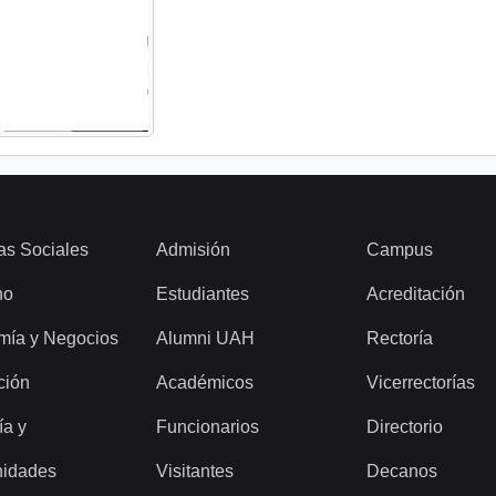
as Sociales
Admisión
Campus
ho
Estudiantes
Acreditación
mía y Negocios
Alumni UAH
Rectoría
ción
Académicos
Vicerrectorías
ía y
Funcionarios
Directorio
idades
Visitantes
Decanos