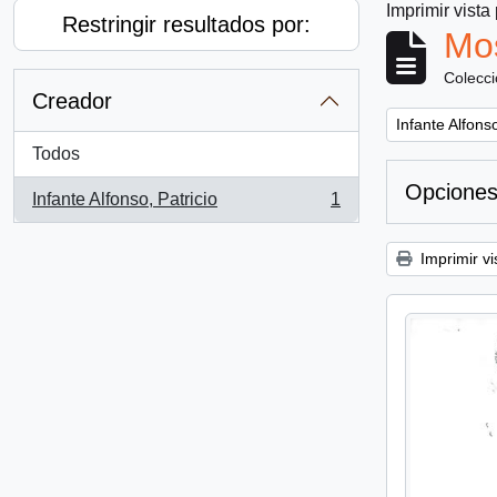
Imprimir vista
Restringir resultados por:
Mos
Colecc
Creador
Remove filter:
Infante Alfonso
Todos
Opciones
Infante Alfonso, Patricio
1
, 1 resultados
Imprimir vi