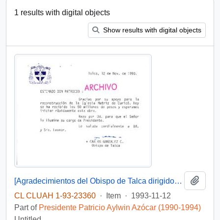
1 results with digital objects
Show results with digital objects
Add t
[Agradecimientos del Obispo de Talca dirigidos al Presidente Patricio Aylwin por el apoyo en la reconstrucción de la Iglesia Matriz de Curicó]
CL CLUAH 1-93-23360
·
Item
·
1993-11-12
Part of
Presidente Patricio Aylwin Azócar (1990-1994)
Untitled