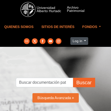
Skip to main content
QUIENES SOMOS
SITIOS DE INTERÉS
FONDOS
Log in
Buscar
Búsqueda Avanzada »