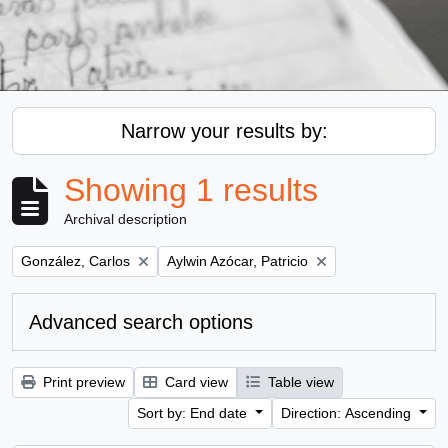
Narrow your results by:
Showing 1 results
Archival description
Remove filter:
Remove filter:
González, Carlos
Aylwin Azócar, Patricio
Advanced search options
Print preview
Card view
Table view
Sort by: End date
Direction: Ascending