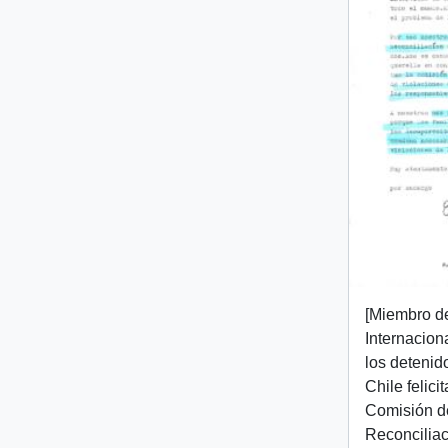
[Miembro d
Internacion
los detenid
Chile felici
Comisión d
Reconciliac