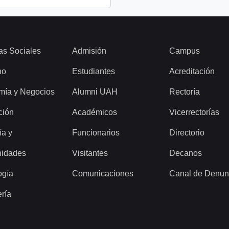
as Sociales
Admisión
Campus
ho
Estudiantes
Acreditación
mía y Negocios
Alumni UAH
Rectoría
ción
Académicos
Vicerrectorías
ía y
Funcionarios
Directorio
idades
Visitantes
Decanos
ogía
Comunicaciones
Canal de Denun
ería