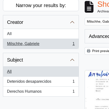
Sho
Narrow your results by:
Archiva
Remove filter:
Creator
Milschhe, Gab
All
Advanced
Milschhe, Gabriele
1
, 1 results
Print previ
Subject
All
Detenidos desaparecidos
1
, 1 results
Derechos Humanos
1
, 1 results