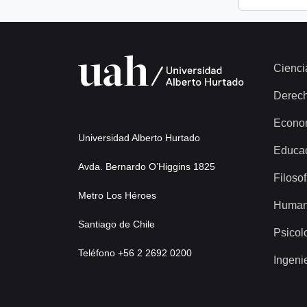
Cienci
Derec
Econo
Universidad Alberto Hurtado
Educa
Avda. Bernardo O’Higgins 1825
Filosof
Metro Los Héroes
Human
Santiago de Chile
Psicol
Teléfono +56 2 2692 0200
Ingeni