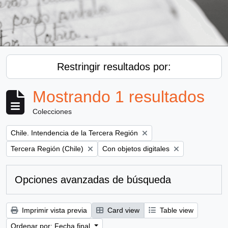
Restringir resultados por:
Mostrando 1 resultados
Colecciones
Remove filter:
Chile. Intendencia de la Tercera Región
Remove filter:
Remove filter:
Tercera Región (Chile)
Con objetos digitales
Opciones avanzadas de búsqueda
Imprimir vista previa
Card view
Table view
Ordenar por: Fecha final