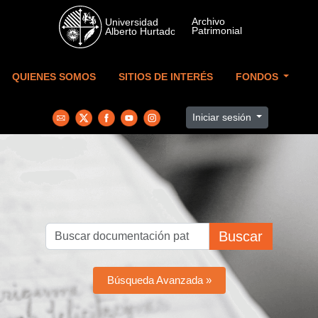
Skip to main content
QUIENES SOMOS
SITIOS DE INTERÉS
FONDOS
Iniciar sesión
Buscar
Búsqueda Avanzada »