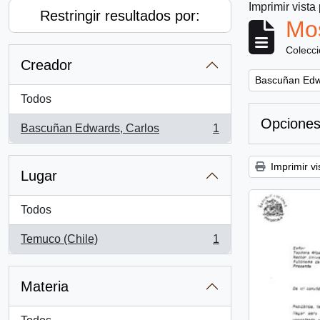
Imprimir vista
Restringir resultados por:
Mos
Colecc
Creador
Remove filter:
Bascuñan Edw
Todos
Opciones
Bascuñan Edwards, Carlos
1
, 1 resultados
Imprimir vi
Lugar
Todos
Temuco (Chile)
1
, 1 resultados
Materia