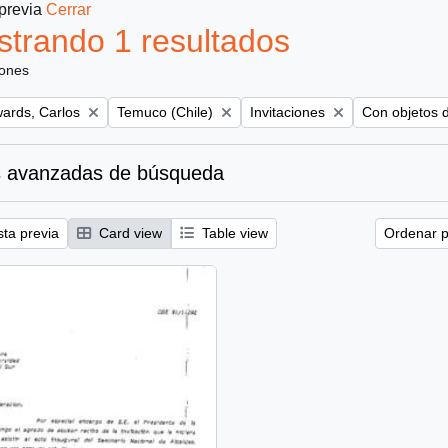
 previa
Cerrar
trando 1 resultados
iones
Remove filter:
Remove filter:
Remove filter
ards, Carlos
Temuco (Chile)
Invitaciones
Con objetos d
 avanzadas de búsqueda
sta previa
Card view
Table view
Ordenar p