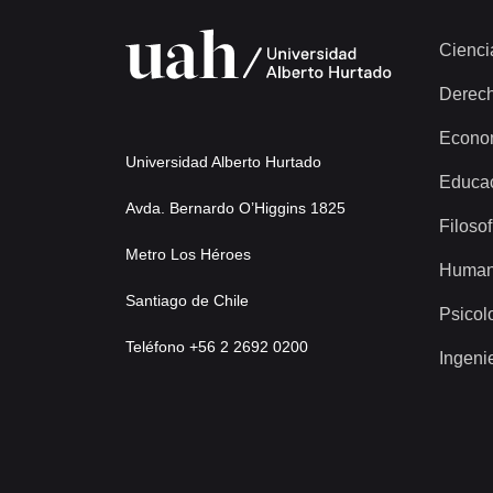
Cienci
Derec
Econo
Universidad Alberto Hurtado
Educa
Avda. Bernardo O’Higgins 1825
Filosof
Metro Los Héroes
Human
Santiago de Chile
Psicol
Teléfono +56 2 2692 0200
Ingeni