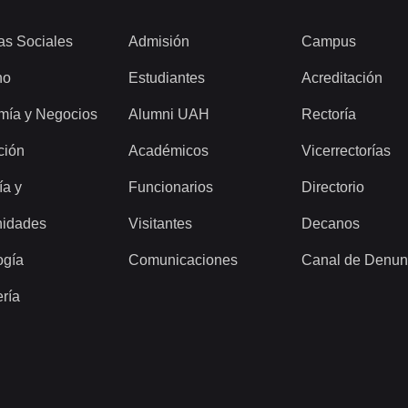
as Sociales
Admisión
Campus
ho
Estudiantes
Acreditación
mía y Negocios
Alumni UAH
Rectoría
ción
Académicos
Vicerrectorías
ía y
Funcionarios
Directorio
idades
Visitantes
Decanos
ogía
Comunicaciones
Canal de Denun
ería