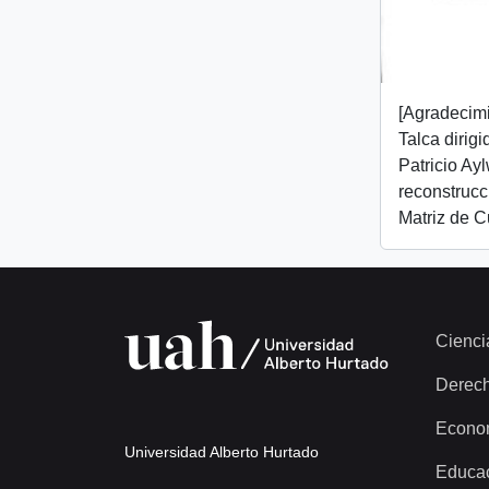
[Agradecim
Talca dirig
Patricio Ay
reconstrucc
Matriz de C
Cienci
Derec
Econo
Universidad Alberto Hurtado
Educa