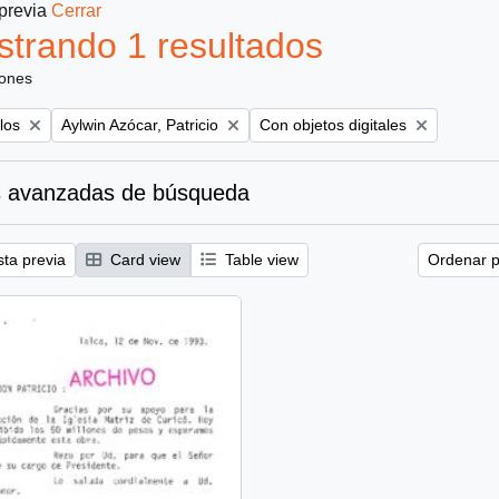
 previa
Cerrar
trando 1 resultados
iones
Remove filter:
Remove filter:
los
Aylwin Azócar, Patricio
Con objetos digitales
 avanzadas de búsqueda
sta previa
Card view
Table view
Ordenar p