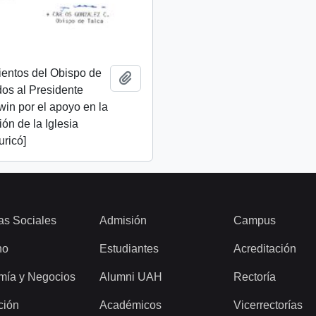
ientos del Obispo de
Añadir al portapapeles
idos al Presidente
lwin por el apoyo en la
ión de la Iglesia
uricó]
as Sociales
Admisión
Campus
ho
Estudiantes
Acreditación
mía y Negocios
Alumni UAH
Rectoría
ción
Académicos
Vicerrectorías