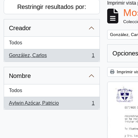
Imprimir vista
Restringir resultados por:
Mos
Colecc
Creador
Remove filter:
González, Car
Todos
Opciones
González, Carlos
1
, 1 resultados
Imprimir vi
Nombre
Todos
Aylwin Azócar, Patricio
1
, 1 resultados