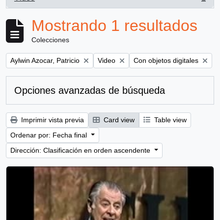
, 1 resultados
Mostrando 1 resultados
Colecciones
Remove filter:
Remove filter:
Remove filter:
Aylwin Azocar, Patricio
Video
Con objetos digitales
Opciones avanzadas de búsqueda
Imprimir vista previa
Card view
Table view
Ordenar por: Fecha final
Dirección: Clasificación en orden ascendente