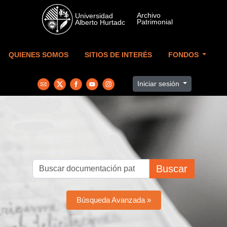
Skip to main content
QUIENES SOMOS
SITIOS DE INTERÉS
FONDOS
Iniciar sesión
Buscar
Búsqueda Avanzada »