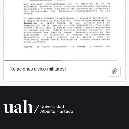
[Relaciones cívico-militares]
Añadi