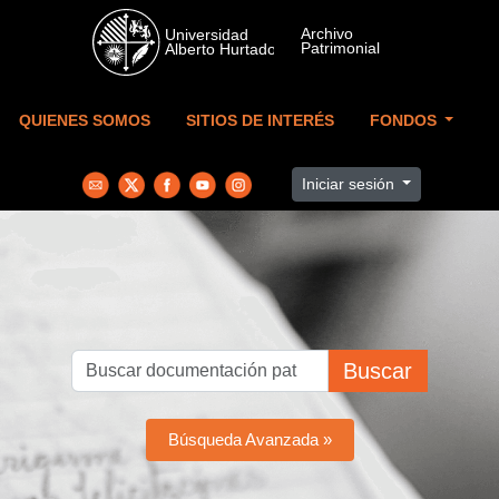
Skip to main content
QUIENES SOMOS
SITIOS DE INTERÉS
FONDOS
Iniciar sesión
Buscar
Búsqueda Avanzada »