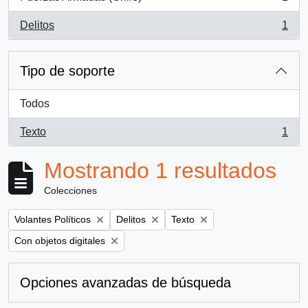
, 1 resultados
Delitos
1
, 1 resultados
Tipo de soporte
Todos
Texto
1
, 1 resultados
Mostrando 1 resultados
Colecciones
Remove filter:
Remove filter:
Remove filter:
Volantes Políticos
Delitos
Texto
Remove filter:
Con objetos digitales
Opciones avanzadas de búsqueda