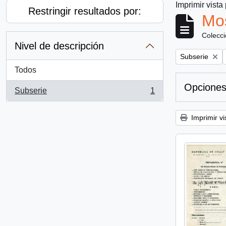
Imprimir vista
Restringir resultados por:
Mos
Colecc
Nivel de descripción
Remove filter:
Subserie
Todos
Opciones
Subserie
1
, 1 resultados
Imprimir vi