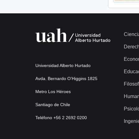
Cienci
Derec
Econo
Universidad Alberto Hurtado
Educa
Avda. Bernardo O’Higgins 1825
Filosof
Metro Los Héroes
Human
Santiago de Chile
Psicol
Teléfono +56 2 2692 0200
Ingeni