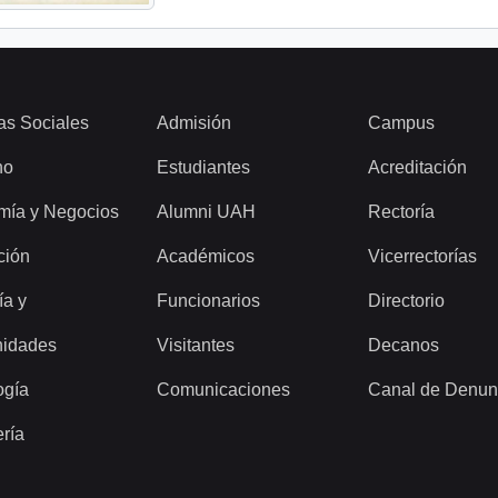
as Sociales
Admisión
Campus
ho
Estudiantes
Acreditación
mía y Negocios
Alumni UAH
Rectoría
ción
Académicos
Vicerrectorías
ía y
Funcionarios
Directorio
idades
Visitantes
Decanos
ogía
Comunicaciones
Canal de Denun
ería