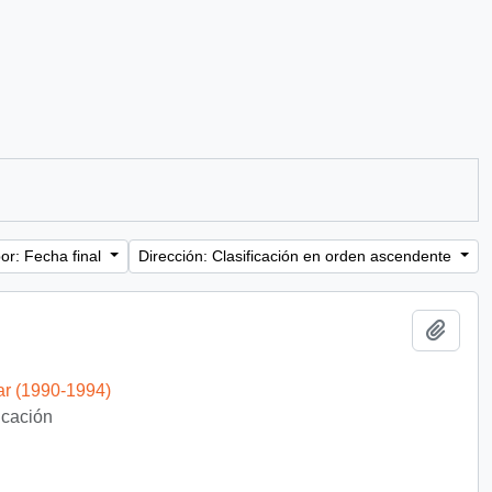
or: Fecha final
Dirección: Clasificación en orden ascendente
Añadi
ar (1990-1994)
ficación