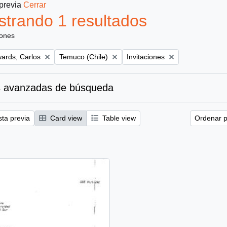
 previa
Cerrar
trando 1 resultados
iones
Remove filter:
Remove filter:
ards, Carlos
Temuco (Chile)
Invitaciones
 avanzadas de búsqueda
sta previa
Card view
Table view
Ordenar p