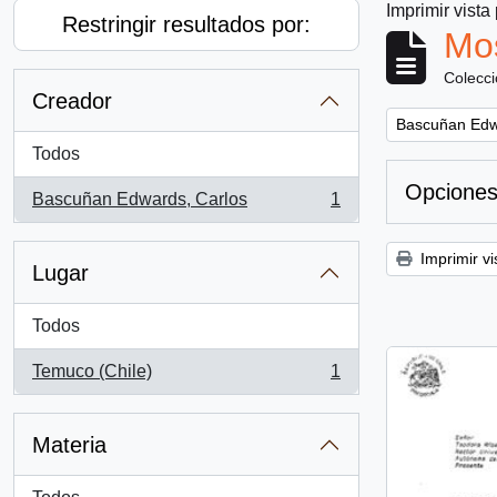
Imprimir vista
Restringir resultados por:
Mos
Colecc
Creador
Remove filter:
Bascuñan Edw
Todos
Opciones
Bascuñan Edwards, Carlos
1
, 1 resultados
Imprimir vi
Lugar
Todos
Temuco (Chile)
1
, 1 resultados
Materia