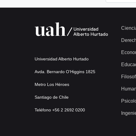
Cienci
Derec
Econo
Universidad Alberto Hurtado
Educa
Avda. Bernardo O’Higgins 1825
Filosof
Metro Los Héroes
Human
Santiago de Chile
Psicol
Teléfono +56 2 2692 0200
Ingeni