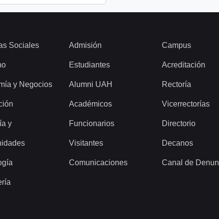
as Sociales
Admisión
Campus
ho
Estudiantes
Acreditación
mía y Negocios
Alumni UAH
Rectoría
ción
Académicos
Vicerrectorías
ía y
Funcionarios
Directorio
idades
Visitantes
Decanos
ogía
Comunicaciones
Canal de Denun
ería