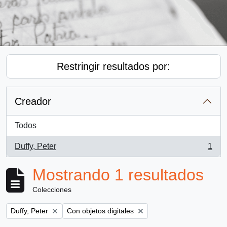
Restringir resultados por:
Creador
Todos
Duffy, Peter
1
, 1 resultados
Mostrando 1 resultados
Colecciones
Remove filter:
Remove filter:
Duffy, Peter
Con objetos digitales