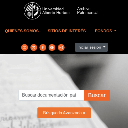
Skip to main content
QUIENES SOMOS
SITIOS DE INTERÉS
FONDOS
Iniciar sesión
Buscar
Búsqueda Avanzada »