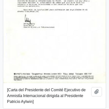
[Carta del Presidente del Comité Ejecutivo de
Añadi
Amnistía Internacional dirigida al Presidente
Patricio Aylwin]