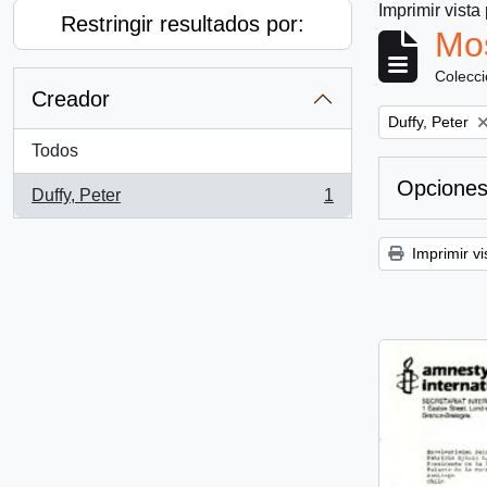
Imprimir vista
Restringir resultados por:
Mos
Colecc
Creador
Remove filter:
Duffy, Peter
Todos
Opciones
Duffy, Peter
1
, 1 resultados
Imprimir vi