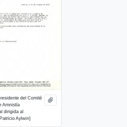
Presidente del Comité
Añadir al portapapeles
e Amnistía
l dirigida al
Patricio Aylwin]