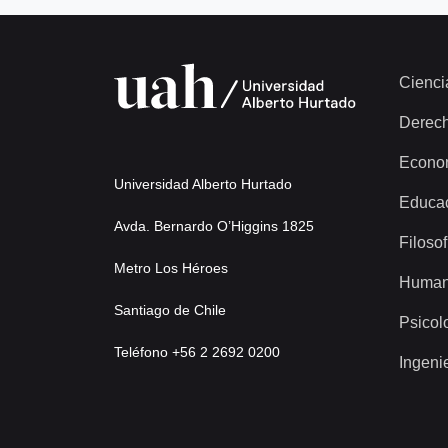
Cienci
Derec
Econo
Universidad Alberto Hurtado
Educa
Avda. Bernardo O’Higgins 1825
Filosof
Metro Los Héroes
Human
Santiago de Chile
Psicol
Teléfono +56 2 2692 0200
Ingeni