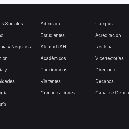
as Sociales
Admisión
Campus
ho
Estudiantes
Acreditación
mía y Negocios
Alumni UAH
Rectoría
ción
Académicos
Vicerrectorías
ía y
Funcionarios
Directorio
idades
Visitantes
Decanos
ogía
Comunicaciones
Canal de Denun
ería