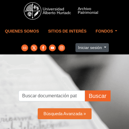
Skip to main content
QUIENES SOMOS
SITIOS DE INTERÉS
FONDOS
Iniciar sesión
Buscar
Búsqueda Avanzada »