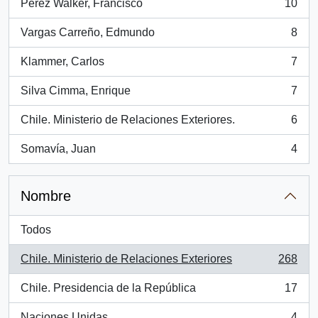
Pérez Walker, Francisco
10
, 10 resultados
Vargas Carreño, Edmundo
8
, 8 resultados
Klammer, Carlos
7
, 7 resultados
Silva Cimma, Enrique
7
, 7 resultados
Chile. Ministerio de Relaciones Exteriores.
6
, 6 resultados
Somavía, Juan
4
, 4 resultados
Nombre
Todos
Chile. Ministerio de Relaciones Exteriores
268
, 268 resultados
Chile. Presidencia de la República
17
, 17 resultados
Naciones Unidas
4