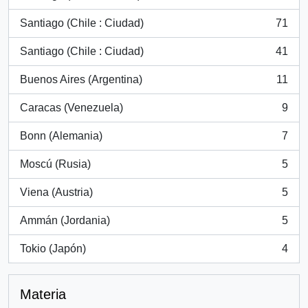
, 105 resultados
Santiago (Chile : Ciudad)
71
, 71 resultados
Santiago (Chile : Ciudad)
41
, 41 resultados
Buenos Aires (Argentina)
11
, 11 resultados
Caracas (Venezuela)
9
, 9 resultados
Bonn (Alemania)
7
, 7 resultados
Moscú (Rusia)
5
, 5 resultados
Viena (Austria)
5
, 5 resultados
Ammán (Jordania)
5
, 5 resultados
Tokio (Japón)
4
, 4 resultados
Materia