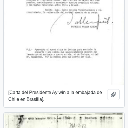
[Carta del Presidente Aylwin a la embajada de
Añadi
Chile en Brasilia].