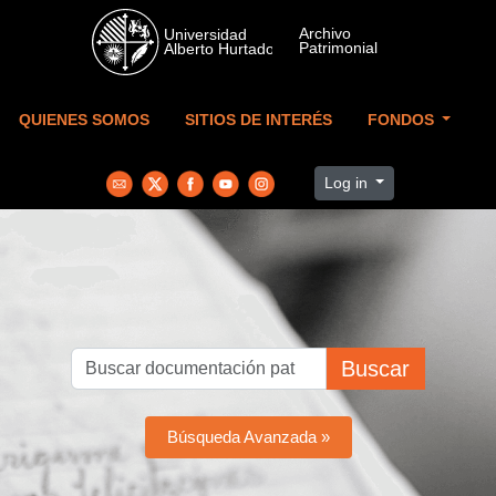
Skip to main content
QUIENES SOMOS
SITIOS DE INTERÉS
FONDOS
Log in
Buscar
Búsqueda Avanzada »