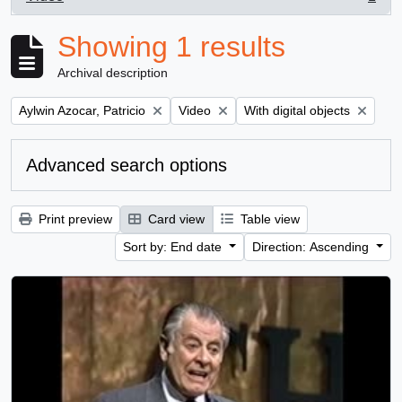
, 1 results
Showing 1 results
Archival description
Remove filter:
Remove filter:
Remove filter:
Aylwin Azocar, Patricio
Video
With digital objects
Advanced search options
Print preview
Card view
Table view
Sort by: End date
Direction: Ascending