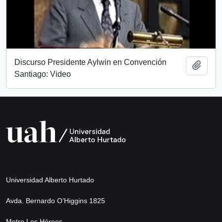
Discurso Presidente Aylwin en Convención
Add t
Santiago: Video
Universidad Alberto Hurtado
Avda. Bernardo O’Higgins 1825
Metro Los Héroes