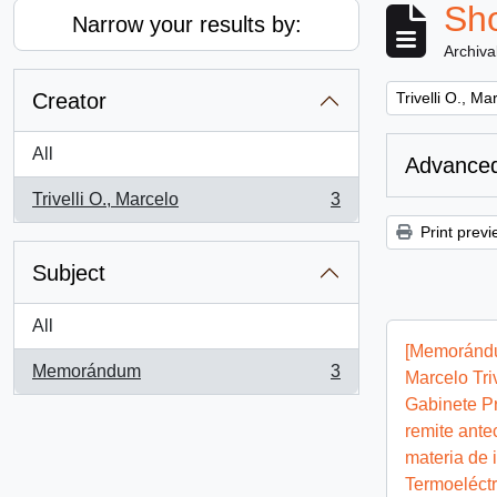
Sho
Narrow your results by:
Archiva
Remove filter:
Creator
Trivelli O., Ma
All
Advanced
Trivelli O., Marcelo
3
, 3 results
Print previ
Subject
All
[Memorándu
Memorándum
3
Marcelo Triv
, 3 results
Gabinete Pr
remite ante
materia de 
Termoeléctr