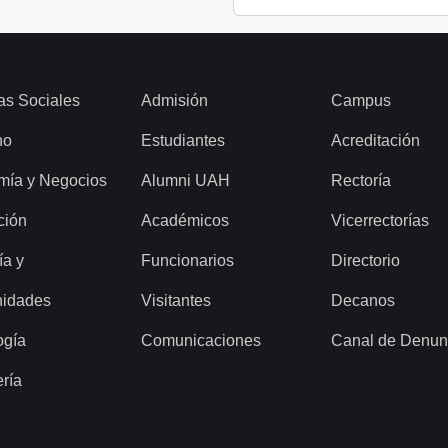
as Sociales
Admisión
Campus
ho
Estudiantes
Acreditación
mía y Negocios
Alumni UAH
Rectoría
ción
Académicos
Vicerrectorías
ía y
Funcionarios
Directorio
idades
Visitantes
Decanos
ogía
Comunicaciones
Canal de Denun
ería