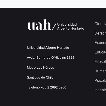
Cienci
Derec
Econo
Universidad Alberto Hurtado
Educa
Avda. Bernardo O’Higgins 1825
Filosof
Metro Los Héroes
Human
Santiago de Chile
Psicol
Teléfono +56 2 2692 0200
Ingeni