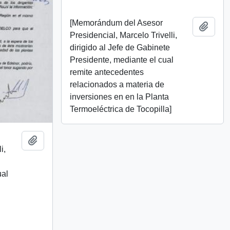
[Memorándum del Asesor
Add t
Presidencial, Marcelo Trivelli,
dirigido al Jefe de Gabinete
Presidente, mediante el cual
remite antecedentes
relacionados a materia de
inversiones en en la Planta
Termoeléctrica de Tocopilla]
Add to clipboard
i,
ual
]