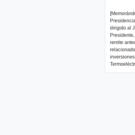
[Memorándu
Presidencial
dirigido al
Presidente,
remite ant
relacionado
inversiones
Termoeléctr