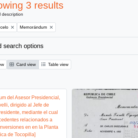
wing 3 results
l description
Remove filter:
rcelo
Memorándum
 search options
ew
Card view
Table view
m del Asesor Presidencial,
elli, dirigido al Jefe de
esidente, mediante el cual
cedentes relacionados a
inversiones en en la Planta
ica de Tocopilla]