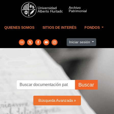
Skip to main content
QUIENES SOMOS
SITIOS DE INTERÉS
FONDOS
Iniciar sesión
Buscar
Búsqueda Avanzada »