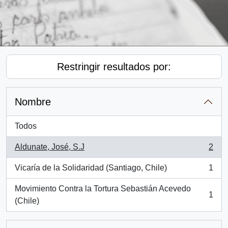
Restringir resultados por:
Nombre
Todos
Aldunate, José, S.J
2
, 2 resultados
Vicaría de la Solidaridad (Santiago, Chile)
1
, 1 resultados
Movimiento Contra la Tortura Sebastián Acevedo
1
, 1 resultados
(Chile)