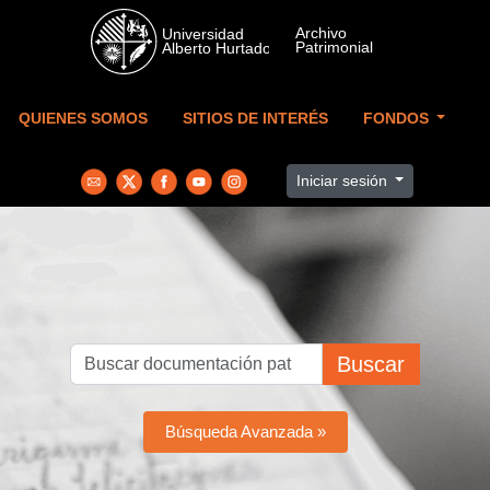
Skip to main content
QUIENES SOMOS
SITIOS DE INTERÉS
FONDOS
Iniciar sesión
Buscar
Búsqueda Avanzada »