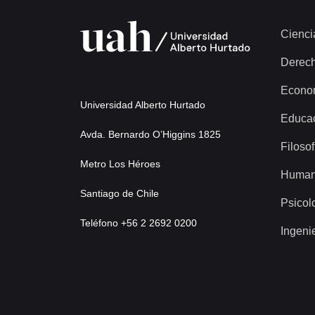
Cienci
Derec
Econo
Universidad Alberto Hurtado
Educa
Avda. Bernardo O’Higgins 1825
Filosof
Metro Los Héroes
Human
Santiago de Chile
Psicol
Teléfono +56 2 2692 0200
Ingeni