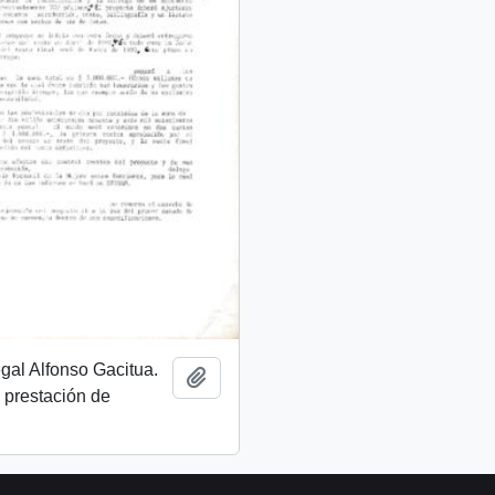
egal Alfonso Gacitua.
Add to clipboard
 prestación de