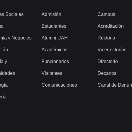
as Sociales
Admisión
Campus
ho
Estudiantes
Acreditación
mía y Negocios
Alumni UAH
Rectoría
ción
Académicos
Vicerrectorías
ía y
Funcionarios
Directorio
idades
Visitantes
Decanos
ogía
Comunicaciones
Canal de Denun
ería