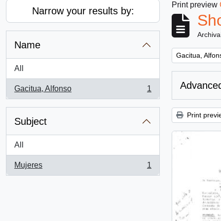
Print preview
Narrow your results by:
Sho
Archiva
Name
Remove filter:
Gacitua, Alfon
All
Advanced
Gacitua, Alfonso
1
, 1 results
Print previ
Subject
All
Mujeres
1
, 1 results