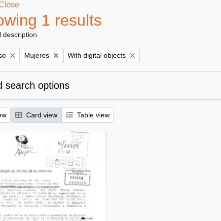
Close
wing 1 results
l description
Remove filter:
Remove filter:
so
Mujeres
With digital objects
 search options
ew
Card view
Table view