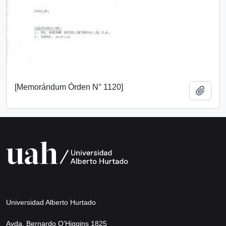
[Memorándum Órden N° 1120]
Añadi
Universidad Alberto Hurtado
Avda. Bernardo O’Higgins 1825