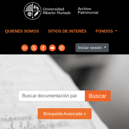
Skip to main content
QUIENES SOMOS
SITIOS DE INTERÉS
FONDOS
Iniciar sesión
Buscar
Búsqueda Avanzada »