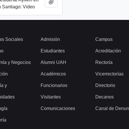
Añadir al portapapeles
 Santiago: Video
as Sociales
Admisión
Campus
ho
Estudiantes
Acreditación
mía y Negocios
Alumni UAH
Rectoría
ción
Académicos
Vicerrectorías
ía y
Funcionarios
Directorio
idades
Visitantes
Decanos
ogía
Comunicaciones
Canal de Denun
ería