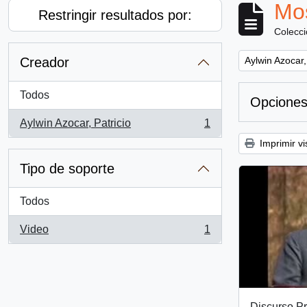
Mos
Restringir resultados por:
Colecc
Remove filter:
Creador
Aylwin Azocar,
Todos
Opciones
Aylwin Azocar, Patricio
1
, 1 resultados
Imprimir vi
Tipo de soporte
Todos
Video
1
, 1 resultados
Discurso Pr