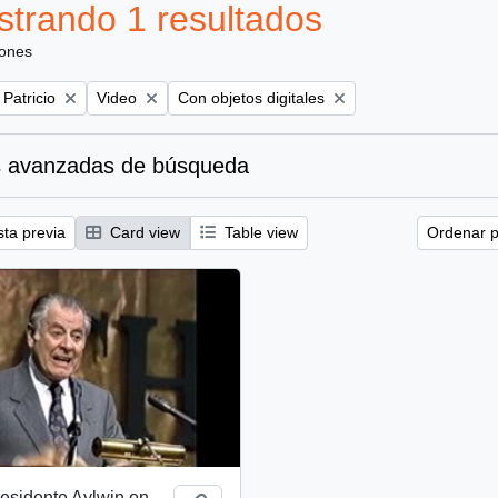
trando 1 resultados
iones
Remove filter:
Remove filter:
 Patricio
Video
Con objetos digitales
 avanzadas de búsqueda
sta previa
Card view
Table view
Ordenar p
esidente Aylwin en