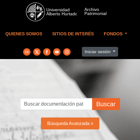
Skip to main content
QUIENES SOMOS
SITIOS DE INTERÉS
FONDOS
Iniciar sesión
Buscar
Búsqueda Avanzada »