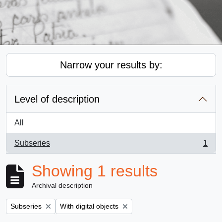
Narrow your results by:
Level of description
All
Subseries
1
, 1 results
Showing 1 results
Archival description
Remove filter:
Remove filter:
Subseries
With digital objects