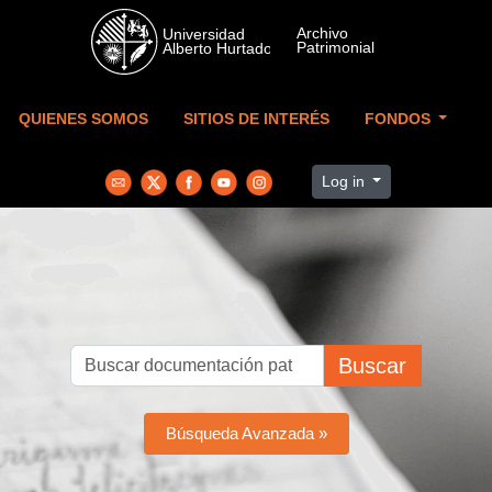
Skip to main content
QUIENES SOMOS
SITIOS DE INTERÉS
FONDOS
Log in
Buscar
Búsqueda Avanzada »