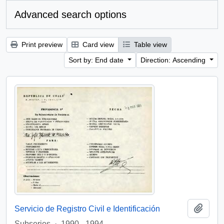
Advanced search options
Print preview
Card view
Table view
Sort by: End date
Direction: Ascending
Add t
Servicio de Registro Civil e Identificación
Subseries
·
1990 - 1994