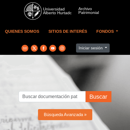
Skip to main content
QUIENES SOMOS
SITIOS DE INTERÉS
FONDOS
Iniciar sesión
Buscar
Búsqueda Avanzada »