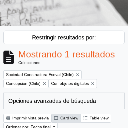
Restringir resultados por:
Mostrando 1 resultados
Colecciones
Remove filter:
Sociedad Constructora Eseval (Chile)
Remove filter:
Remove filter:
Concepción (Chile)
Con objetos digitales
Opciones avanzadas de búsqueda
Imprimir vista previa
Card view
Table view
Ordenar por: Fecha final