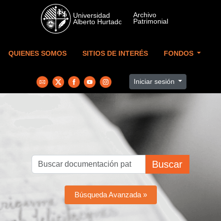
Skip to main content
QUIENES SOMOS
SITIOS DE INTERÉS
FONDOS
Iniciar sesión
Buscar
Búsqueda Avanzada »