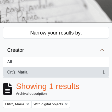
Narrow your results by:
Creator
All
Ortíz, María
1
, 1 results
Showing 1 results
Archival description
Remove filter:
Remove filter:
Ortíz, María
With digital objects