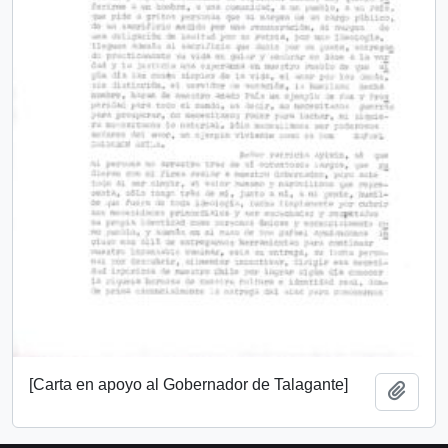
[Carta en apoyo al Gobernador de Talagante]
Add t