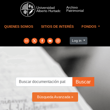
Skip to main content
QUIENES SOMOS
SITIOS DE INTERÉS
FONDOS
Log in
Buscar
Búsqueda Avanzada »