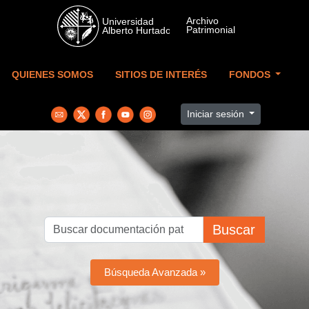
Skip to main content
QUIENES SOMOS
SITIOS DE INTERÉS
FONDOS
Iniciar sesión
Buscar
Búsqueda Avanzada »