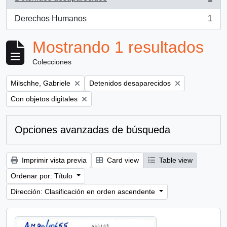
, 1 resultados
Derechos Humanos
1
, 1 resultados
Mostrando 1 resultados
Colecciones
Remove filter:
Remove filter:
Milschhe, Gabriele
Detenidos desaparecidos
Remove filter:
Con objetos digitales
Opciones avanzadas de búsqueda
Imprimir vista previa
Card view
Table view
Ordenar por: Título
Dirección: Clasificación en orden ascendente