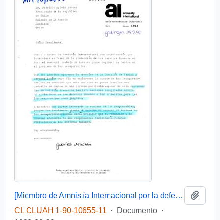
Añadi
[Miembro de Amnistía Internacional por la defensa de los detenidos desaparecidos en Chile felicita por la creación de la Comisión de de Verdad y Reconciliación]
CL CLUAH 1-90-10655-11
·
Documento
·