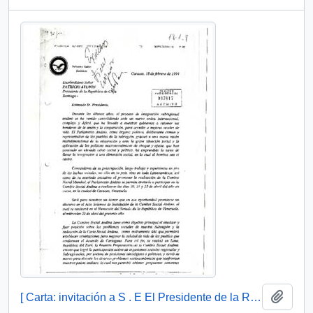
Añadi
[ Carta: invitación a S . E El Presidente de la República, a Cumbre Social Andina en ciudad de Caracas ]