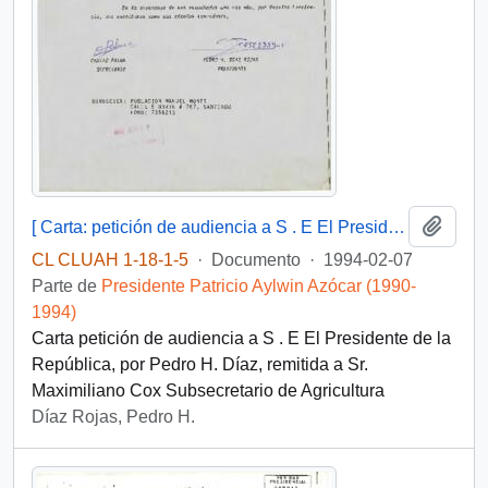
Añadi
[ Carta: petición de audiencia a S . E El Presidente de la República, de Pedro H. Díaz ]
CL CLUAH 1-18-1-5
·
Documento
·
1994-02-07
Parte de
Presidente Patricio Aylwin Azócar (1990-
1994)
Carta petición de audiencia a S . E El Presidente de la
República, por Pedro H. Díaz, remitida a Sr.
Maximiliano Cox Subsecretario de Agricultura
Díaz Rojas, Pedro H.