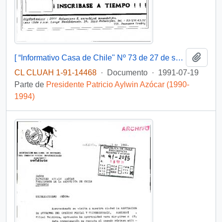
Añadi
[ “Informativo Casa de Chile" Nº 73 de 27 de septiembre de 1991]
CL CLUAH 1-91-14468
·
Documento
·
1991-07-19
Parte de
Presidente Patricio Aylwin Azócar (1990-
1994)