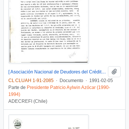
Añadi
[ Asociación Nacional de Deudores del Crédito Fiscal Universitario solicita solución respecto de deudas universitarias]
CL CLUAH 1-91-2085
·
Documento
·
1991-02-05
Parte de
Presidente Patricio Aylwin Azócar (1990-
1994)
ADECREFI (Chile)