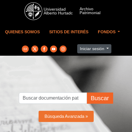
Skip to main content
QUIENES SOMOS
SITIOS DE INTERÉS
FONDOS
Iniciar sesión
Buscar
Búsqueda Avanzada »