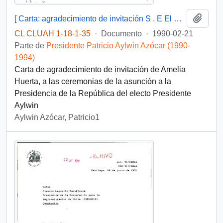
Añadi
[ Carta: agradecimiento de invitación S . E El Presidente de la República, de Amelia Huerta ]
CL CLUAH 1-18-1-35
·
Documento
·
1990-02-21
Parte de
Presidente Patricio Aylwin Azócar (1990-
1994)
Carta de agradecimiento de invitación de Amelia
Huerta, a las ceremonias de la asunción a la
Presidencia de la República del electo Presidente
Aylwin
Aylwin Azócar, Patricio1