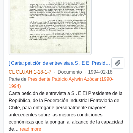
Añadi
[ Carta: petición de entrevista a S . E El Presidente de la República, de la Federación Industrial Ferroviaria de Chile ]
CL CLUAH 1-18-1-7
·
Documento
·
1994-02-18
Parte de
Presidente Patricio Aylwin Azócar (1990-
1994)
Carta petición de entrevista a S . E El Presidente de la
República, de la Federación Industrial Ferroviaria de
Chile, para entregarle personalmente mayores
antecedentes sobre las mejores condiciones
económicas que la pongan al alcance de la capacidad
de
…
read more