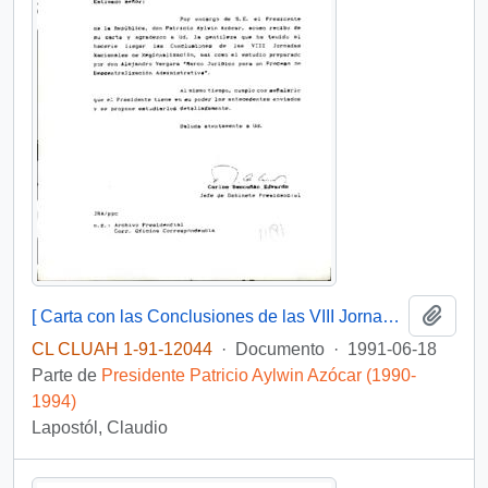
Añadi
[ Carta con las Conclusiones de las VIII Jornadas Nacionales de Regionalización, y el informe "Marco Jurídico para un Proceso de Descentralización Administrativa"]
CL CLUAH 1-91-12044
·
Documento
·
1991-06-18
Parte de
Presidente Patricio Aylwin Azócar (1990-
1994)
Lapostól, Claudio