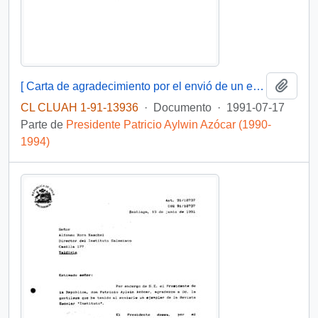
Añadi
[ Carta de agradecimiento por el envió de un ejemplar de la publicación "15 Años" de CIEPLAN]
CL CLUAH 1-91-13936
·
Documento
·
1991-07-17
Parte de
Presidente Patricio Aylwin Azócar (1990-
1994)