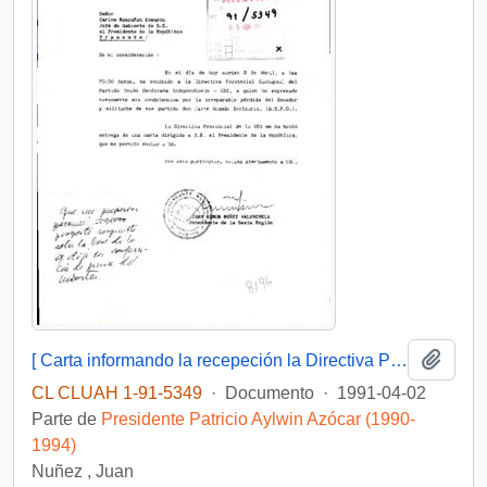
Añadi
[ Carta informando la recepeción la Directiva Provincial Cachapoal del Partido Unión Demócrata Independiente UDI, habiendo presentado las respectivas condolencias por la muerte del Senador Jaime Guzmán]
CL CLUAH 1-91-5349
·
Documento
·
1991-04-02
Parte de
Presidente Patricio Aylwin Azócar (1990-
1994)
Nuñez , Juan