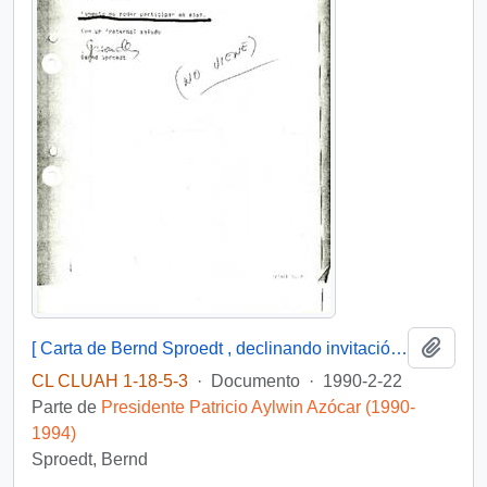
Añadi
[ Carta de Bernd Sproedt , declinando invitación a acto de posesión ].
CL CLUAH 1-18-5-3
·
Documento
·
1990-2-22
Parte de
Presidente Patricio Aylwin Azócar (1990-
1994)
Sproedt, Bernd