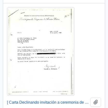
Añadi
[ Carta Declinando invitación a ceremonia de asunción de la Presidencia de Chile].