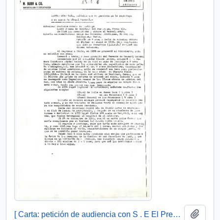
Añadi
[ Carta: petición de audiencia con S . E El Presidente de la República, de Hector Burr Veyl por restitución de cargo ]