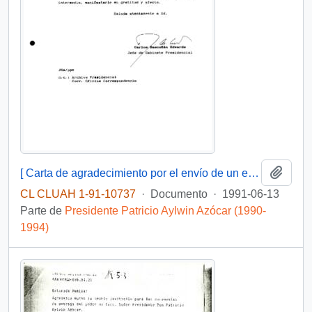
Añadi
[ Carta de agradecimiento por el envío de un ejemplar de la Revista Escolar "Instituto" del Instituto Salesiano]
CL CLUAH 1-91-10737
·
Documento
·
1991-06-13
Parte de
Presidente Patricio Aylwin Azócar (1990-
1994)