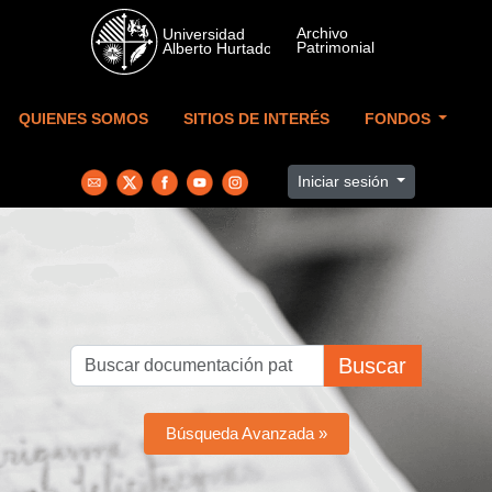
Skip to main content
QUIENES SOMOS
SITIOS DE INTERÉS
FONDOS
Iniciar sesión
Buscar
Búsqueda Avanzada »