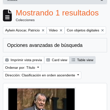
, 1 resultados
Mostrando 1 resultados
Colecciones
Remove filter:
Remove filter:
Remove filter:
Aylwin Azocar, Patricio
Video
Con objetos digitales
Opciones avanzadas de búsqueda
Imprimir vista previa
Card view
Table view
Ordenar por: Título
Dirección: Clasificación en orden ascendente