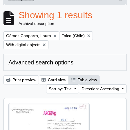
, 1 results
Showing 1 results
Archival description
Remove filter:
Remove filter:
Gómez Chaparro, Laura
Talca (Chile)
Remove filter:
With digital objects
Advanced search options
Print preview
Card view
Table view
Sort by: Title
Direction: Ascending