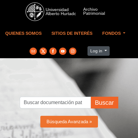
Skip to main content
QUIENES SOMOS
SITIOS DE INTERÉS
FONDOS
Log in
Buscar
Búsqueda Avanzada »