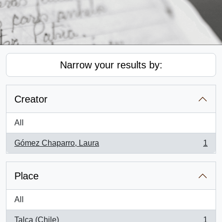
Narrow your results by:
Creator
All
Gómez Chaparro, Laura
1
, 1 results
Place
All
Talca (Chile)
1