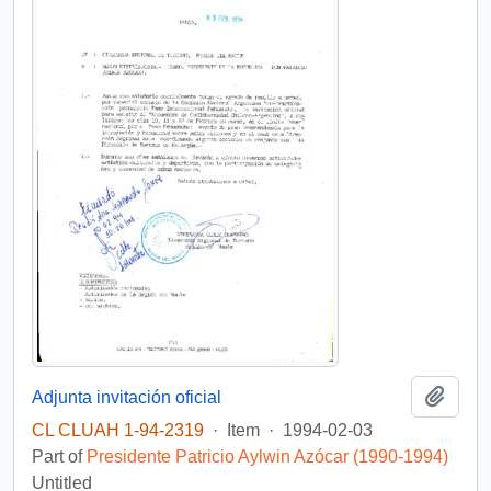
Add t
Adjunta invitación oficial
CL CLUAH 1-94-2319
·
Item
·
1994-02-03
Part of
Presidente Patricio Aylwin Azócar (1990-1994)
Untitled