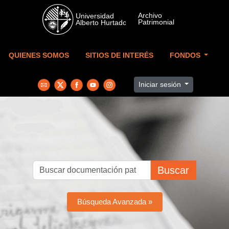
Skip to main content
QUIENES SOMOS
SITIOS DE INTERÉS
FONDOS
Iniciar sesión
Buscar
Búsqueda Avanzada »