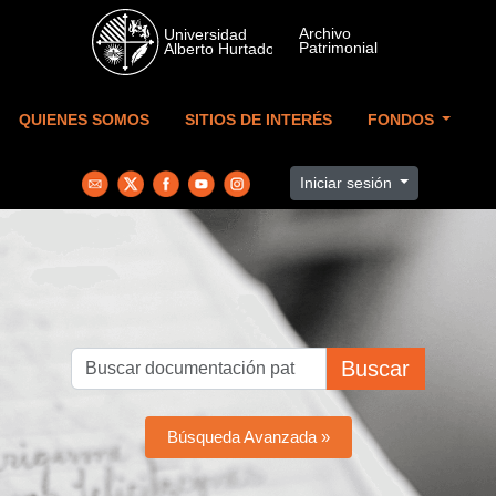
Skip to main content
QUIENES SOMOS
SITIOS DE INTERÉS
FONDOS
Iniciar sesión
Buscar
Búsqueda Avanzada »