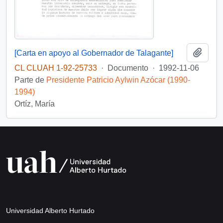
Añadi
[Carta en apoyo al Gobernador de Talagante]
CL CLUAH 1-92-25733
·
Documento
·
1992-11-06
Parte de
Presidente Patricio Aylwin Azócar (1990-
1994)
Ortíz, María
Universidad Alberto Hurtado