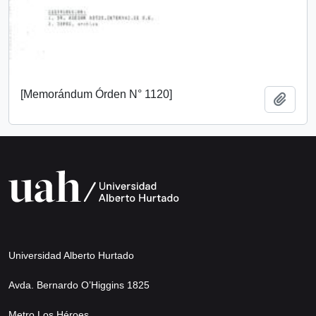
[Memorándum Órden N° 1120]
Add t
Universidad Alberto Hurtado
Avda. Bernardo O’Higgins 1825
Metro Los Héroes