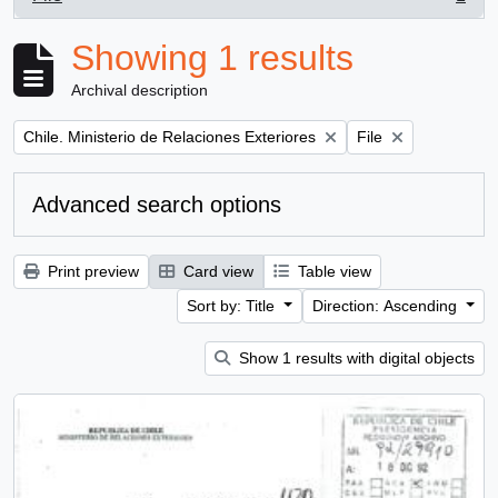
, 1 results
Showing 1 results
Archival description
Remove filter:
Remove filter:
Chile. Ministerio de Relaciones Exteriores
File
Advanced search options
Print preview
Card view
Table view
Sort by: Title
Direction: Ascending
Show 1 results with digital objects