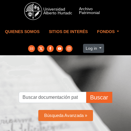
Skip to main content
QUIENES SOMOS
SITIOS DE INTERÉS
FONDOS
Log in
Buscar
Búsqueda Avanzada »